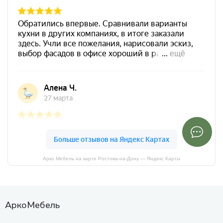
Арко Мебель на карте Ростова-на-Дону — Яндекс Карты
АркоМебель