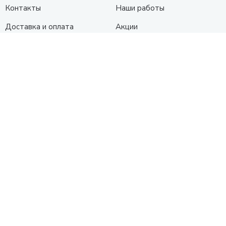
Контакты
Наши работы
Доставка и оплата
Акции
Сборка
Политика
конфиденциальности
Гарантия
О нас
Каталог
Кухни
Прихожие
Гостиные
Диваны
Спальни
Шкафы
Детские
Контакты