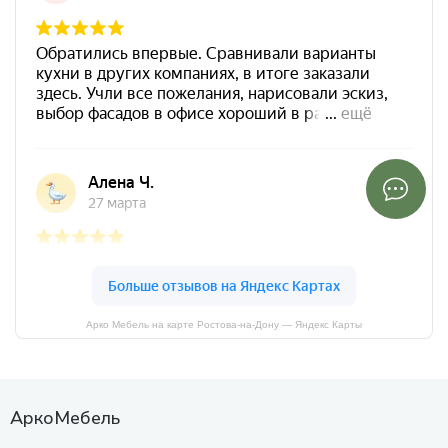
Арко Мебель на карте Ростова-на-Дону — Яндекс Карты
АркоМебель