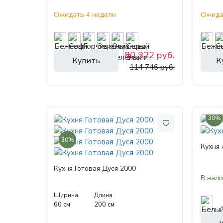
Ожидать 4 недели
Ожида
80 322 руб.
Купить
К
114 746 руб.
30%
30%
Кухня 
Кухня Готовая Дуся 2000
В нал
Ширина
Длина
60 см
200 см