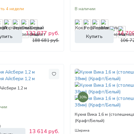
ть 4 недели
В наличии
132 077 руб.
74 709
упить
Купить
188 681 руб.
106 72
Айсбери 1,2 м
30%
ичии
Кухня Вика 1,6 м (столешниц
(Крафт/Белый)
13 614 руб.
Ширина