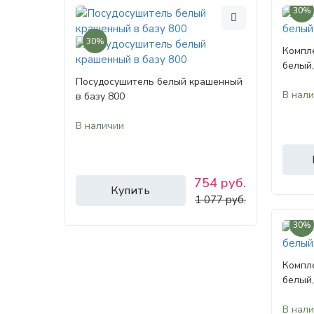
30%
30%
Компле
белый,
Посудосушитель белый крашенный
В нал
в базу 800
В наличии
754 руб.
Купить
1 077 руб.
30%
Компле
белый,
В нал