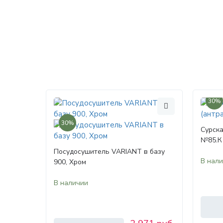
30%
30%
Сурска
№85.К 
Посудосушитель VARIANT в базу
В нал
900, Хром
В наличии