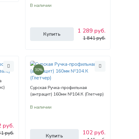
В наличии
1 289 руб.
Купить
1 841 руб.
30%
а
нс)
Сурская Ручка-профильная
(антрацит) 160мм №104.К (Глетчер)
В наличии
 руб.
102 руб.
1 руб.
Купить