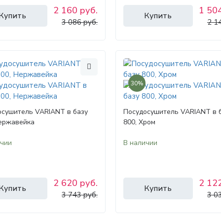
2 160 руб.
1 504
Купить
Купить
3 086 руб.
2 1
30%
осушитель VARIANT в базу
Посудосушитель VARIANT в 
Нержавейка
800, Хром
ичии
В наличии
2 620 руб.
2 122
Купить
Купить
3 743 руб.
3 0