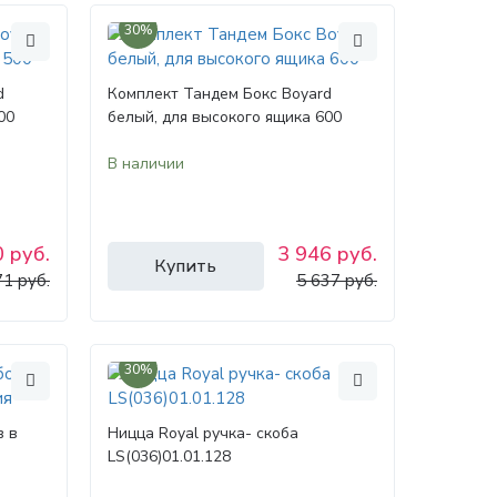
30%
d
Комплект Тандем Бокс Boyard
00
белый, для высокого ящика 600
В наличии
 руб.
3 946 руб.
Купить
71 руб.
5 637 руб.
30%
в в
Ницца Royal ручка- скоба
LS(036)01.01.128