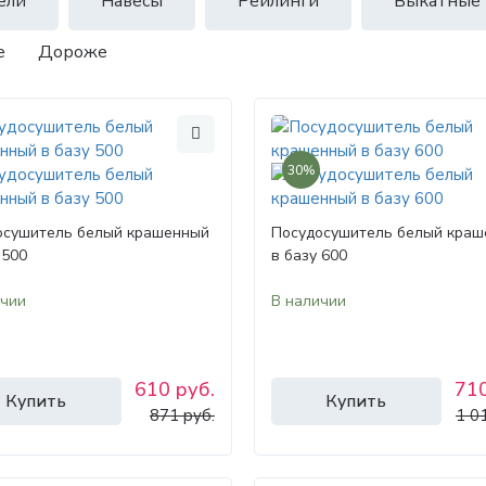
ели
Навесы
Рейлинги
Выкатные
е
Дороже
30%
осушитель белый крашенный
Посудосушитель белый кра
 500
в базу 600
ичии
В наличии
610 руб.
710
Купить
Купить
871 руб.
1 0