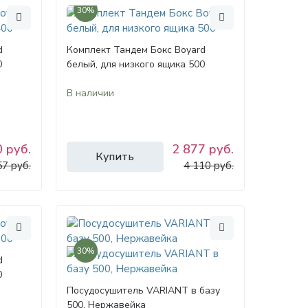
30%
d
Комплект Тандем Бокс Boyard
0
белый, для низкого ящика 500
В наличии
 руб.
2 877 руб.
Купить
57 руб.
4 110 руб.
30%
d
0
Посудосушитель VARIANT в базу
500, Нержавейка