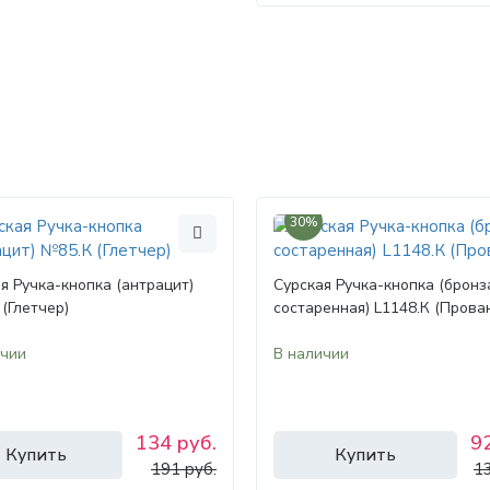
30%
я Ручка-кнопка (антрацит)
Сурская Ручка-кнопка (бронз
(Глетчер)
состаренная) L1148.К (Прова
ичии
В наличии
134 руб.
92
Купить
Купить
191 руб.
13