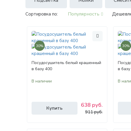
Подсветка
Мойки
Смесит
Популярность
Дешевл
Сортировка по:
30%
30%
Посудосушитель белый крашенный
Посуд
в базу 400
в базу
В наличии
В нал
638 руб.
Купить
911 руб.