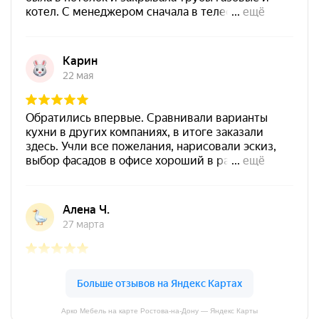
Арко Мебель на карте Ростова-на-Дону — Яндекс Карты