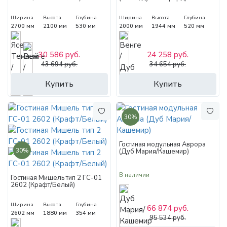
Ширина
Высота
Глубина
Ширина
Высота
Глубина
2700 мм
2100 мм
530 мм
2000 мм
1944 мм
520 мм
30 586 руб.
24 258 руб.
43 694 руб.
34 654 руб.
Купить
Купить
30%
Гостиная модульная Аврора
30%
(Дуб Мария/Кашемир)
В наличии
Гостиная Мишель тип 2 ГС-01
2602 (Крафт/Белый)
Ширина
Высота
Глубина
66 874 руб.
2602 мм
1880 мм
354 мм
95 534 руб.