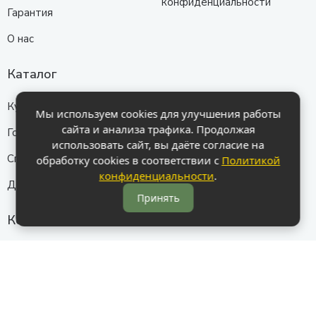
конфиденциальности
Гарантия
О нас
Каталог
Кухни
Прихожие
Мы используем cookies для улучшения работы
сайта и анализа трафика. Продолжая
Гостиные
Диваны
использовать сайт, вы даёте согласие на
Спальни
Шкафы
обработку cookies в соответствии с
Политикой
конфиденциальности
.
Детские
Принять
Контакты
ул. Селиванова 23
Схема проезда
+7 (903) 407-77-69