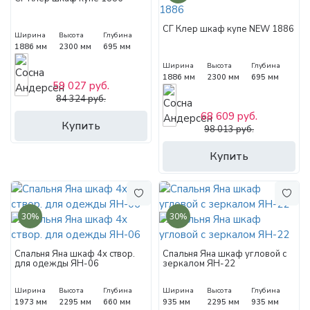
СГ Клер шкаф купе NEW 1886
Ширина
Высота
Глубина
1886 мм
2300 мм
695 мм
Ширина
Высота
Глубина
1886 мм
2300 мм
695 мм
59 027 руб.
84 324 руб.
68 609 руб.
Купить
98 013 руб.
Купить
30%
30%
Спальня Яна шкаф 4х створ.
Спальня Яна шкаф угловой с
для одежды ЯН-06
зеркалом ЯН-22
Ширина
Высота
Глубина
Ширина
Высота
Глубина
1973 мм
2295 мм
660 мм
935 мм
2295 мм
935 мм