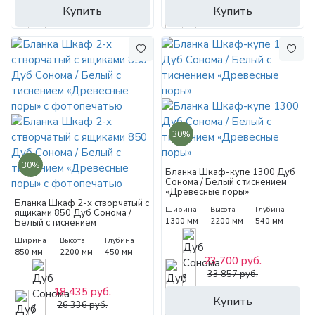
Купить
Купить
30%
30%
Бланка Шкаф-купе 1300 Дуб
Сонома / Белый с тиснением
«Древесные поры»
Бланка Шкаф 2-х створчатый с
Ширина
Высота
Глубина
ящиками 850 Дуб Сонома /
1300 мм
2200 мм
540 мм
Белый с тиснением
«Древесные поры» с
Ширина
Высота
Глубина
фотопечатью
850 мм
2200 мм
450 мм
23 700 руб.
33 857 руб.
18 435 руб.
Купить
26 336 руб.