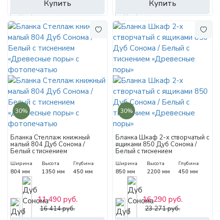
Купить
Купить
30%
30%
Бланка Стеллаж книжный
Бланка Шкаф 2-х створчатый с
малый 804 Дуб Сонома /
ящиками 850 Дуб Сонома /
Белый с тиснением
Белый с тиснением
«Древесные поры» с
«Древесные поры»
Ширина
Высота
Глубина
Ширина
Высота
Глубина
фотопечатью
804 мм
1350 мм
450 мм
850 мм
2200 мм
450 мм
11 490 руб.
16 290 руб.
16 414 руб.
23 271 руб.