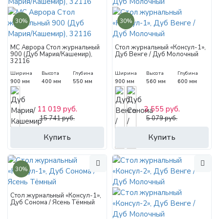
30%
30%
МС Аврора Стол журнальный
Стол журнальный «Консул-1»,
900 (Дуб Мария/Кашемир),
Дуб Венге / Дуб Молочный
32116
Ширина
Высота
Глубина
Ширина
Высота
Глубина
900 мм
400 мм
550 мм
900 мм
560 мм
600 мм
11 019 руб.
3 555 руб.
15 741 руб.
5 079 руб.
Купить
Купить
30%
Стол журнальный «Консул-1»,
Дуб Сонома / Ясень Тёмный