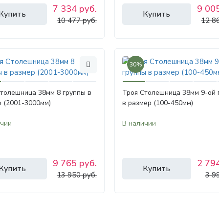
7 334 руб.
9 005
Купить
Купить
10 477 руб.
12 8
30%
толешница 38мм 8 группы в
Троя Столешница 38мм 9-ой 
 (2001-3000мм)
в размер (100-450мм)
ичии
В наличии
9 765 руб.
2 794
Купить
Купить
13 950 руб.
3 9