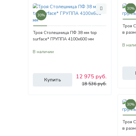
30%
30%
Троя 
в разм
Троя Столешница ПФ 38 мм top
surface* ГРУППА 4100х600 мм
В нал
В наличии
12 975 руб.
Купить
18 536 руб.
30%
Троя 
в разм