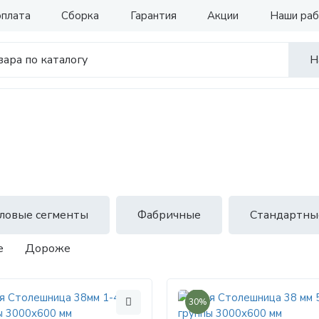
оплата
Сборка
Гарантия
Акции
Наши ра
Н
гловые сегменты
Фабричные
Стандартны
е
Дороже
30%