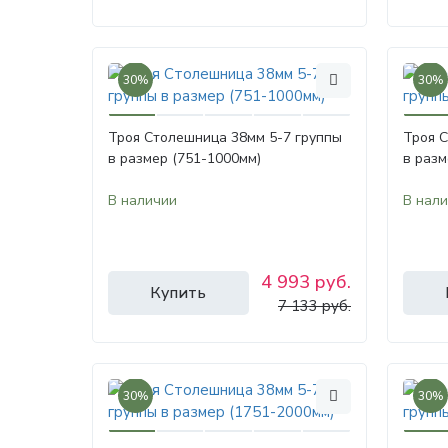
30%
30%
Троя Столешница 38мм 5-7 группы
Троя 
в размер (751-1000мм)
в разм
В наличии
В нал
4 993 руб.
Купить
7 133 руб.
30%
30%