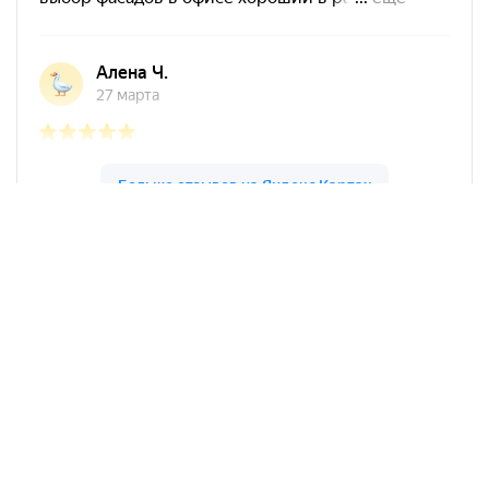
Арко Мебель на карте Ростова-на-Дону — Яндекс Карты
АркоМебель
Контакты
Наши работы
Доставка и оплата
Акции
Сборка
Политика
конфиденциальности