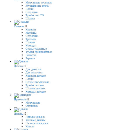
Модульные гостиные
Журнальные столы
Полки
Стеллажи
Тумбы под ТВ
Шкафы
Спальни
Кровати
Матрацы
Стеллажи
Трельяж
Шкафы
Комоды
Столы туалетные
Тумбы прикроватные
Банкетка
Зеркала
Детские
Для девочки
Для мальчика
Кровати детские
Полки
Столы письменные
Тумбы детские
Шкафы детские
Комоды детские
Прихожие
Модульные
Обувницы
Диваны
Прямые диваны
Угловые диваны
На металлокаркасе
Кресла