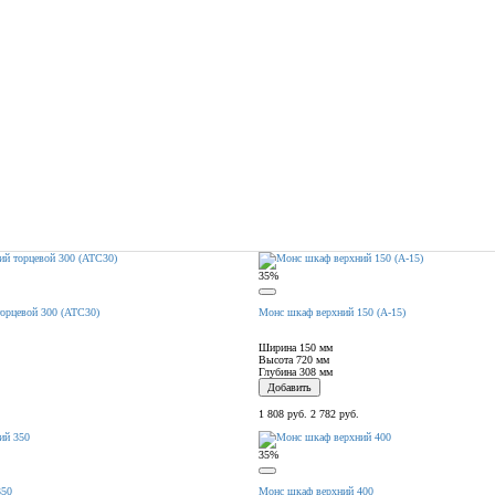
35%
орцевой 300 (АТС30)
Монс шкаф верхний 150 (А-15)
Ширина
150 мм
Высота
720 мм
Глубина
308 мм
Добавить
1 808 руб.
2 782 руб.
35%
350
Монс шкаф верхний 400