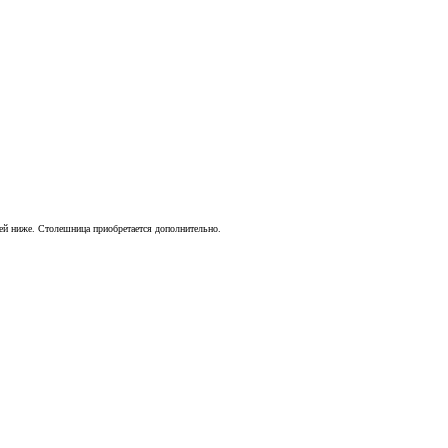
лей ниже. Столешница приобретается дополнительно.