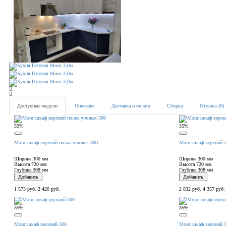
Доступные модули
Описание
Доставка и оплата
Сборка
Отзывы (0)
35%
35%
Монс шкаф верхний полка угловая 300
Монс шкаф верхний т
Ширина
300 мм
Ширина
300 мм
Высота
720 мм
Высота
720 мм
Глубина
308 мм
Глубина
308 мм
Добавить
Добавить
1 573 руб.
2 420 руб.
2 832 руб.
4 357 руб.
35%
35%
Монс шкаф верхний 300
Монс шкаф верхний 