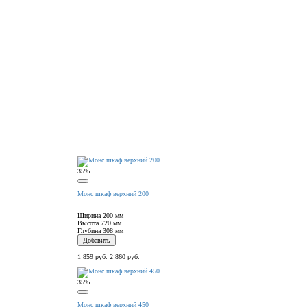
35%
Монс шкаф верхний 200
Ширина
200 мм
Высота
720 мм
Глубина
308 мм
Добавить
1 859 руб.
2 860 руб.
35%
Монс шкаф верхний 450