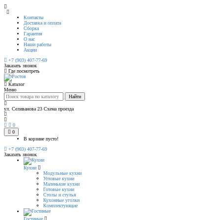
Контакты
Доставка и оплата
Сборка
Гарантия
О нас
Наши работы
Акции
+7 (903) 407-77-69
Заказать звонок
Где посмотреть
Каталог
Меню
Найти
ул. Селиванова 23
Схема проезда
0
0
В корзине пусто!
+7 (903) 407-77-69
Заказать звонок
Кухни
Модульные кухни
Угловые кухни
Маленькие кухни
Готовые кухни
Столы и стулья
Кухонные уголки
Комплектующие
Гостиные