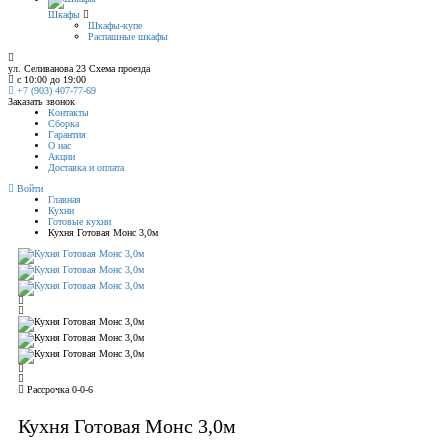
Шкафы
Шкафы-купе
Распашные шкафы
ул. Селиванова 23
Схема проезда
с 10:00 до 19:00
+7 (903) 407-77-69
Заказать звонок
Контакты
Сборка
Гарантия
О нас
Акции
Доставка и оплата
Войти
Главная
Кухни
Готовые кухни
Кухня Готовая Монс 3,0м
Рассрочка 0-0-6
Кухня Готовая Монс 3,0м