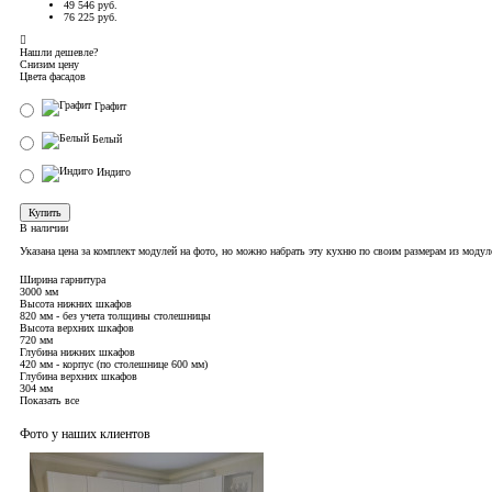
49 546 руб.
76 225 руб.
Нашли дешевле?
Снизим цену
Цвета фасадов
Графит
Белый
Индиго
Купить
В наличии
Указана цена за комплект модулей на фото, но можно набрать эту кухню по своим размерам из моду
Ширина гарнитура
3000 мм
Высота нижних шкафов
820 мм - без учета толщины столешницы
Высота верхних шкафов
720 мм
Глубина нижних шкафов
420 мм - корпус (по столешнице 600 мм)
Глубина верхних шкафов
304 мм
Показать все
Фото у наших клиентов