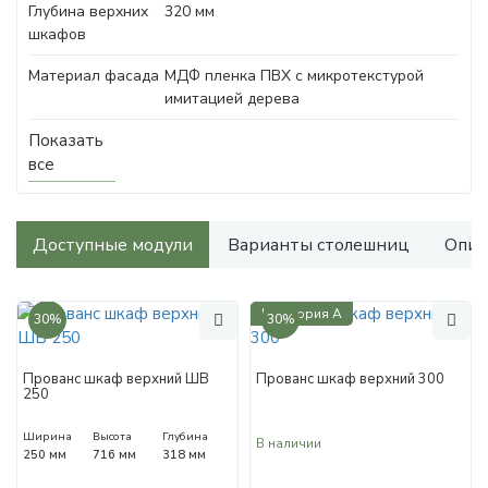
Глубина верхних
320 мм
шкафов
Материал фасада
МДФ пленка ПВХ с микротекстурой
имитацией дерева
Показать
все
Доступные модули
Варианты столешниц
Опис
Категория А
30%
30%
Прованс шкаф верхний ШВ
Прованс шкаф верхний 300
250
Ширина
Высота
Глубина
В наличии
250 мм
716 мм
318 мм