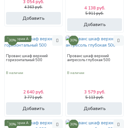
3 054 руб.
4 363 руб.
4 138 руб.
5 911 руб.
Добавить
Добавить
Категория А
30%
30%
Прованс шкаф верхний
Прованс шкаф верхний
горизонтальный 500
антресоль глубокая 500
В наличии
В наличии
2 640 руб.
3 579 руб.
3 771 руб.
5 113 руб.
Добавить
Добавить
Категория А
30%
30%