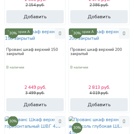
2 154 руб.
2 386 руб.
Добавить
Добавить
Категория А
Категория А
30%
30%
Прованс шкаф верхний 150
Прованс шкаф верхний 200
закрытый
закрытый
В наличии
В наличии
2 449 руб.
2 813 руб.
3 499 руб.
4 019 руб.
Добавить
Добавить
30%
30%