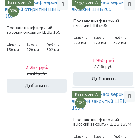
Категория А
Категория А
30%
30%
Прованс шкаф верхний
высокий ШВБ209
Прованс шкаф верхний
высокий открытый ШВБ 159
Ширина
Высота
Глубина
200 мм
920 мм
302 мм
Ширина
Высота
Глубина
150 мм
920 мм
302 мм
1 950 руб.
2 786 руб.
2 257 руб.
3 224 руб.
Добавить
Добавить
Категория А
30%
Прованс шкаф верхний
высокий закрытый ШВБ 159М
Ширина
Высота
Глубина