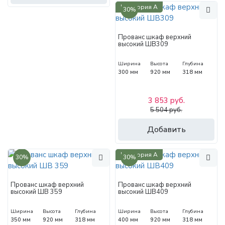
Категория А
30%
Прованс шкаф верхний
высокий ШВ309
Ширина
Высота
Глубина
300 мм
920 мм
318 мм
3 853 руб.
5 504 руб.
Добавить
Категория А
30%
30%
Прованс шкаф верхний
Прованс шкаф верхний
высокий ШВ 359
высокий ШВ409
Ширина
Высота
Глубина
Ширина
Высота
Глубина
350 мм
920 мм
318 мм
400 мм
920 мм
318 мм