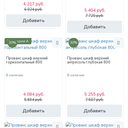
4 217 руб.
6 024 руб.
5 404 руб.
7 720 руб.
Добавить
Добавить
Категория А
30%
30%
Прованс шкаф верхний
Прованс шкаф верхний
горизонтальный 800
антресоль глубокая 800
В наличии
В наличии
4 084 руб.
5 255 руб.
5 834 руб.
7 507 руб.
Добавить
Добавить