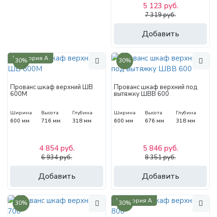
5 123 руб.
7 319 руб.
Добавить
Категория А
30%
30%
Прованс шкаф верхний ШВ
Прованс шкаф верхний под
600М
вытяжку ШВВ 600
Ширина
Высота
Глубина
Ширина
Высота
Глубина
600 мм
716 мм
318 мм
600 мм
676 мм
318 мм
4 854 руб.
5 846 руб.
6 934 руб.
8 351 руб.
Добавить
Добавить
Категория А
30%
30%