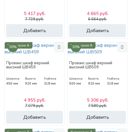
5 417 руб.
4 665 руб.
7 739 руб.
6 664 руб.
Добавить
Добавить
Категория А
Категория А
30%
30%
Прованс шкаф верхний
Прованс шкаф верхний
высокий ШВ459
высокий ШВ509
Ширина
Высота
Глубина
Ширина
Высота
Глубина
450 мм
920 мм
318 мм
500 мм
920 мм
318 мм
4 955 руб.
5 306 руб.
7 079 руб.
7 580 руб.
Добавить
Добавить
Категория А
Категория А