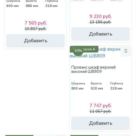
Ширина
Высота
Глубина
600 мм
880 мм
318 мм
9 230 руб.
13 186 руб.
7 565 руб.
10 807 руб.
Добавить
Добавить
Категория А
30%
Прованс шкаф верхний
высокий ШВ809
Ширина
Высота
Глубина
800 мм
920 мм
318 мм
7 747 руб.
11 067 руб.
Добавить