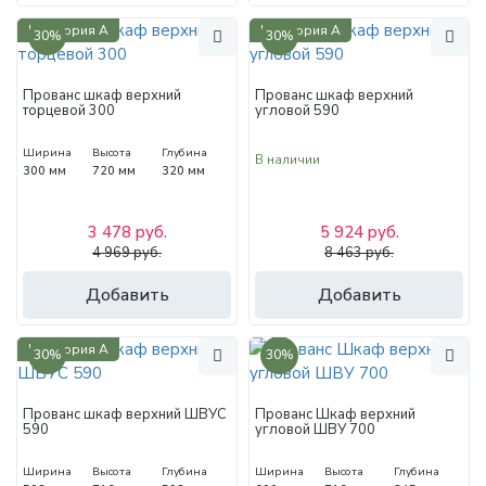
Категория А
Категория А
30%
30%
Прованс шкаф верхний
Прованс шкаф верхний
торцевой 300
угловой 590
Ширина
Высота
Глубина
В наличии
300 мм
720 мм
320 мм
3 478 руб.
5 924 руб.
4 969 руб.
8 463 руб.
Добавить
Добавить
Категория А
30%
30%
Прованс шкаф верхний ШВУС
Прованс Шкаф верхний
590
угловой ШВУ 700
Ширина
Высота
Глубина
Ширина
Высота
Глубина