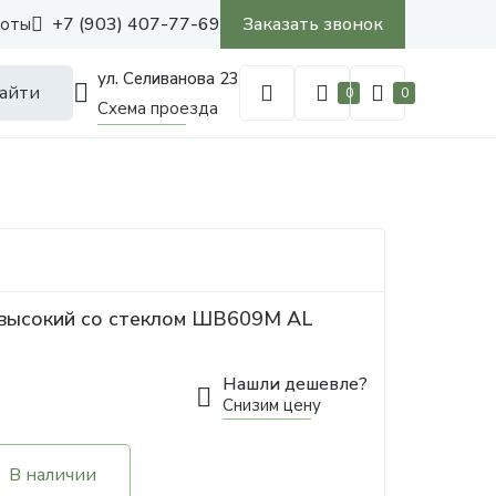
+7 (903) 407-77-69
Заказать звонок
боты
ул. Селиванова 23
айти
0
0
Схема проезда
 высокий со стеклом ШВ609М AL
Нашли дешевле?
Снизим цену
В наличии