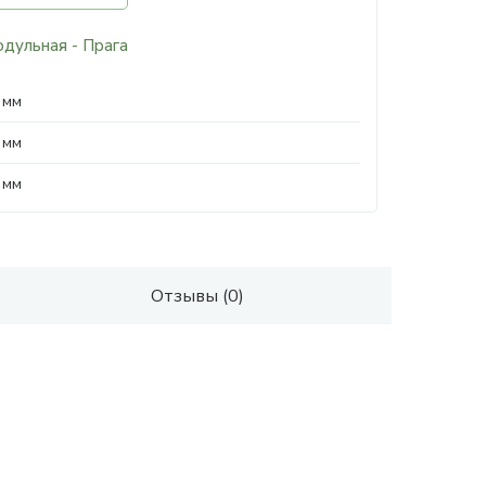
одульная - Прага
 мм
 мм
 мм
Отзывы (0)