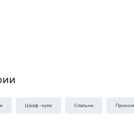
рии
е
Шкаф -купе
Спальни
Прихож