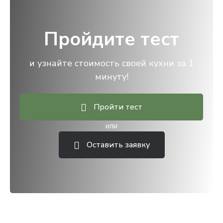
Пройдите тест
и узнайте стоимость своей кухни за 1
минуту!
Пройти тест
или
Оставить заявку