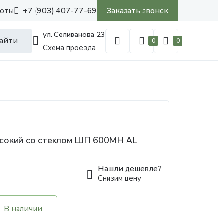
+7 (903) 407-77-69
Заказать звонок
боты
ул. Селиванова 23
айти
0
0
Схема проезда
ысокий со стеклом ШП 600МН AL
Нашли дешевле?
Снизим цену
В наличии