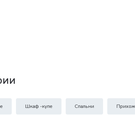
рии
е
Шкаф -купе
Спальни
Прихож