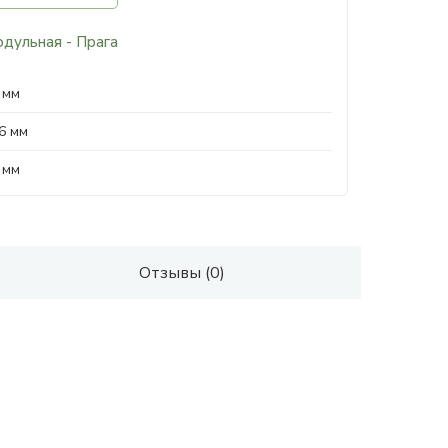
одульная - Прага
 мм
6 мм
 мм
Отзывы (0)