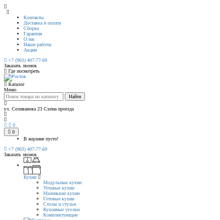
Контакты
Доставка и оплата
Сборка
Гарантия
О нас
Наши работы
Акции
+7 (903) 407-77-69
Заказать звонок
Где посмотреть
Каталог
Меню
Найти
ул. Селиванова 23
Схема проезда
0
0
В корзине пусто!
+7 (903) 407-77-69
Заказать звонок
Кухни
Модульные кухни
Угловые кухни
Маленькие кухни
Готовые кухни
Столы и стулья
Кухонные уголки
Комплектующие