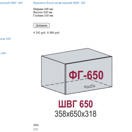
глубокий ШВГ 460
Идеалиста Royal шкаф верхний ШВГ 500
Ширина
500 мм
Высота
358 мм
Глубина
318 мм
Добавить
4 242 руб.
6 060 руб.
я 600
30%