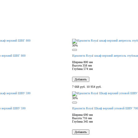
30%
ф верхний ШВГ 800
Идеалиста Royal шкаф верхний антресоль глубока
Ширина
800 мм
Высота
358 мм
Глубина
574 мм
Добавить
7 668 руб.
10 954 руб.
30%
ф верхний ШВУ 590
Идеалиста Royal Шкаф верхний угловой ШВУ 700
Ширина
690 мм
Высота
716 мм
Глубина
345 мм
Добавить