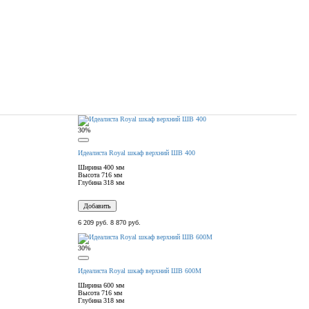
30%
Идеалиста Royal шкаф верхний ШВ 400
Ширина
400 мм
Высота
716 мм
Глубина
318 мм
Добавить
6 209 руб.
8 870 руб.
30%
Идеалиста Royal шкаф верхний ШВ 600М
Ширина
600 мм
Высота
716 мм
Глубина
318 мм