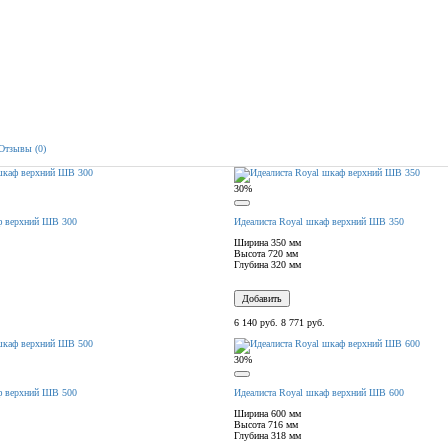
Отзывы (0)
30%
ф верхний ШВ 300
Идеалиста Royal шкаф верхний ШВ 350
Ширина
350 мм
Высота
720 мм
Глубина
320 мм
Добавить
6 140 руб.
8 771 руб.
30%
ф верхний ШВ 500
Идеалиста Royal шкаф верхний ШВ 600
Ширина
600 мм
Высота
716 мм
Глубина
318 мм