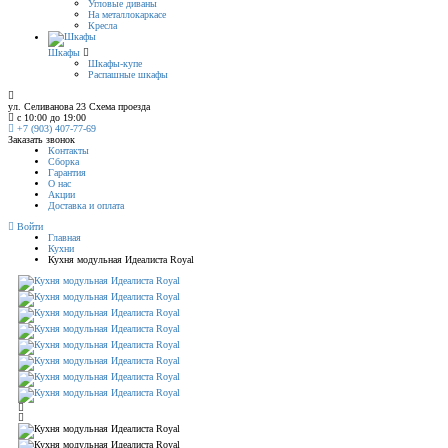
Угловые диваны
На металлокаркасе
Кресла
Шкафы
Шкафы-купе
Распашные шкафы
ул. Селиванова 23
Схема проезда
с 10:00 до 19:00
+7 (903) 407-77-69
Заказать звонок
Контакты
Сборка
Гарантия
О нас
Акции
Доставка и оплата
Войти
Главная
Кухни
Кухня модульная Идеалиста Royal