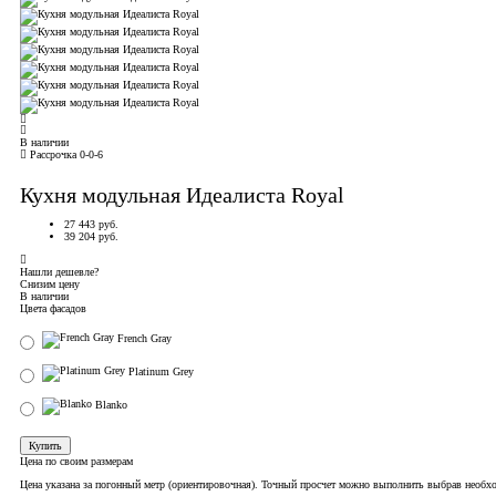
В наличии
Рассрочка 0-0-6
Кухня модульная Идеалиста Royal
27 443 руб.
39 204 руб.
Нашли дешевле?
Снизим цену
В наличии
Цвета фасадов
French Gray
Platinum Grey
Blanko
Купить
Цена по своим размерам
Цена указана за погонный метр (ориентировочная). Точный просчет можно выполнить выбрав необх