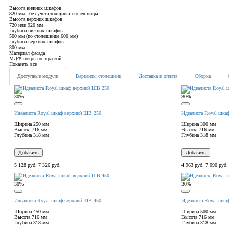
Высота нижних шкафов
820 мм - без учета толщины столешницы
Высота верхних шкафов
720 или 920 мм
Глубина нижних шкафов
500 мм (по столешнице 600 мм)
Глубина верхних шкафов
300 мм
Материал фасада
МДФ покрытое краской
Показать все
Доступные модули
Варианты столешниц
Доставка и оплата
Сборка
30%
30%
Идеалиста Royal шкаф верхний ШВ 250
Идеалиста Royal шка
Ширина
250 мм
Ширина
300 мм
Высота
716 мм
Высота
716 мм
Глубина
318 мм
Глубина
318 мм
Добавить
Добавить
5 128 руб.
7 326 руб.
4 963 руб.
7 090 руб.
30%
30%
Идеалиста Royal шкаф верхний ШВ 450
Идеалиста Royal шка
Ширина
450 мм
Ширина
500 мм
Высота
716 мм
Высота
716 мм
Глубина
318 мм
Глубина
318 мм