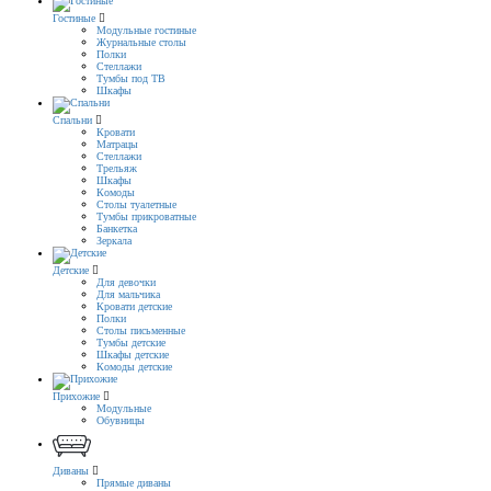
Гостиные
Модульные гостиные
Журнальные столы
Полки
Стеллажи
Тумбы под ТВ
Шкафы
Спальни
Кровати
Матрацы
Стеллажи
Трельяж
Шкафы
Комоды
Столы туалетные
Тумбы прикроватные
Банкетка
Зеркала
Детские
Для девочки
Для мальчика
Кровати детские
Полки
Столы письменные
Тумбы детские
Шкафы детские
Комоды детские
Прихожие
Модульные
Обувницы
Диваны
Прямые диваны