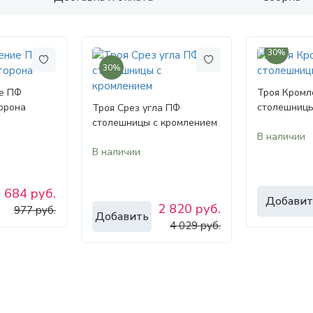
30%
30%
е ПФ
Троя Кромл
орона
столешницы
Троя Срез угла ПФ
столешницы с кромлением
В наличии
В наличии
684 руб.
Добавит
2 820 руб.
977 руб.
Добавить
4 029 руб.