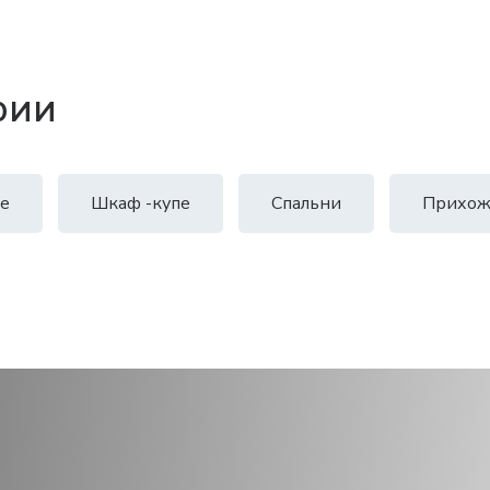
рии
е
Шкаф -купе
Спальни
Прихож