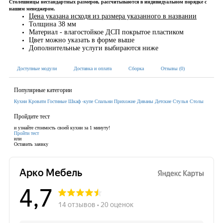
Столешницы нестандартных размеров, рассчитываются в индивидуальном порядке с
нашим менеджером.
Цена указана исходя из размера указанного в названии
Толщина 38 мм
Материал - влагостойкое ДСП покрытое пластиком
Цвет можно указать в форме выше
Дополнительные услуги выбираются ниже
Доступные модули
Доставка и оплата
Сборка
Отзывы (0)
Популярные категории
Кухни
Кровати
Гостиные
Шкаф -купе
Спальни
Прихожие
Диваны
Детские
Стулья
Столы
Пройдите тест
и узнайте стоимость своей кухни за 1 минуту!
Пройти тест
или
Оставить заявку