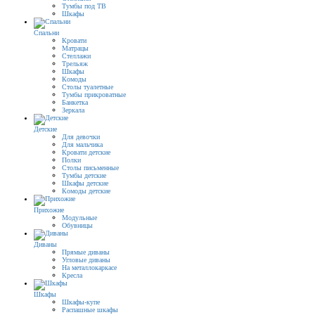
Тумбы под ТВ
Шкафы
Спальни
Кровати
Матрацы
Стеллажи
Трельяж
Шкафы
Комоды
Столы туалетные
Тумбы прикроватные
Банкетка
Зеркала
Детские
Для девочки
Для мальчика
Кровати детские
Полки
Столы письменные
Тумбы детские
Шкафы детские
Комоды детские
Прихожие
Модульные
Обувницы
Диваны
Прямые диваны
Угловые диваны
На металлокаркасе
Кресла
Шкафы
Шкафы-купе
Распашные шкафы