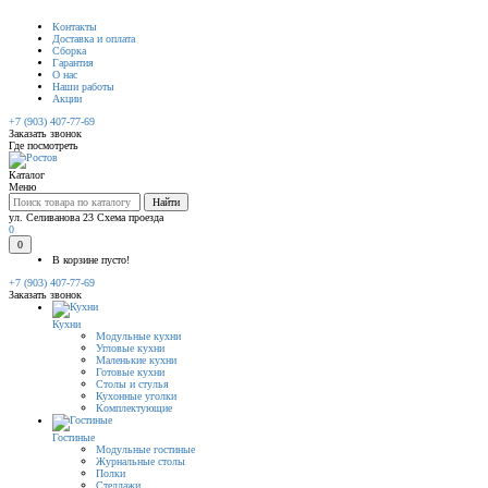
Контакты
Доставка и оплата
Сборка
Гарантия
О нас
Наши работы
Акции
+7 (903) 407-77-69
Заказать звонок
Где посмотреть
Каталог
Меню
Найти
ул. Селиванова 23
Схема проезда
0
0
В корзине пусто!
+7 (903) 407-77-69
Заказать звонок
Кухни
Модульные кухни
Угловые кухни
Маленькие кухни
Готовые кухни
Столы и стулья
Кухонные уголки
Комплектующие
Гостиные
Модульные гостиные
Журнальные столы
Полки
Стеллажи