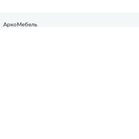
АркоМебель
Контакты
Наши работы
Доставка и оплата
Акции
Сборка
Политика
конфиденциальности
Гарантия
О нас
Каталог
Кухни
Прихожие
Гостиные
Диваны
Спальни
Шкафы