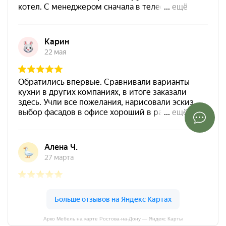
Арко Мебель на карте Ростова-на-Дону — Яндекс Карты