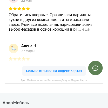
Арко Мебель на карте Ростова-на-Дону — Яндекс Карты
АркоМебель