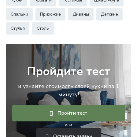
Кухни
Кровати
Гостиные
Шкаф -купе
Спальни
Прихожие
Диваны
Детские
Стулья
Столы
Пройдите тест
и узнайте стоимость своей кухни за 1
минуту!
Пройти тест
или
Оставить заявку