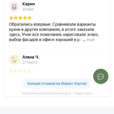
Арко Мебель на карте Ростова-на-Дону — Яндекс Карты