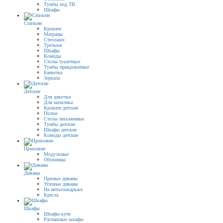
Тумбы под ТВ
Шкафы
Спальни
Кровати
Матрацы
Стеллажи
Трельяж
Шкафы
Комоды
Столы туалетные
Тумбы прикроватные
Банкетка
Зеркала
Детские
Для девочки
Для мальчика
Кровати детские
Полки
Столы письменные
Тумбы детские
Шкафы детские
Комоды детские
Прихожие
Модульные
Обувницы
Диваны
Прямые диваны
Угловые диваны
На металлокаркасе
Кресла
Шкафы
Шкафы-купе
Распашные шкафы