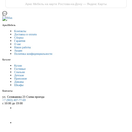
Арко Мебель на карте Ростова-на-Дону — Яндекс Карты
АркоМебель
Контакты
Доставка и оплата
Сборка
Гарантия
О нас
Наши работы
Акции
Политика конфиденциальности
Каталог
Кухни
Гостиные
Спальни
Детские
Прихожие
Диваны
Шкафы
Контакты
ул. Селиванова 23
Схема проезда
+7 (903) 407-77-69
с 10:00 до 19:00