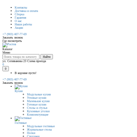
Контакты
Доставка и оплата
Сборка
Гарантия
О нас
Наши работы
Акции
+7 (903) 407-77-69
Заказать звонок
Где посмотреть
Каталог
Меню
Найти
ул. Селиванова 23
Схема проезда
0
0
В корзине пусто!
+7 (903) 407-77-69
Заказать звонок
Кухни
Модульные кухни
Угловые кухни
Маленькие кухни
Готовые кухни
Столы и стулья
Кухонные уголки
Комплектующие
Гостиные
Модульные гостиные
Журнальные столы
Полки
Стеллажи