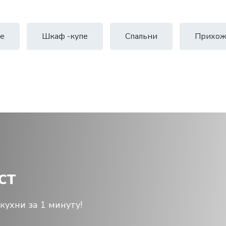
е
Шкаф -купе
Спальни
Прихож
ст
кухни за 1 минуту!