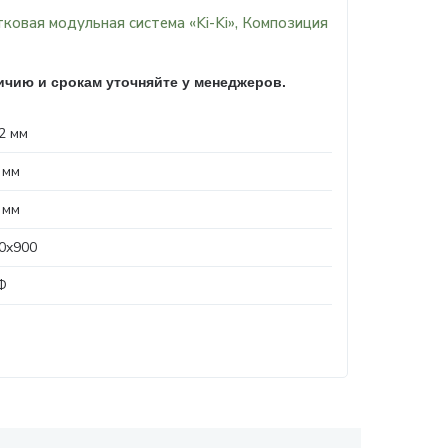
ковая модульная система «Ki-Ki», Композиция
чию и срокам уточняйте у менеджеров.
2 мм
 мм
 мм
0x900
Ф