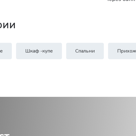
рии
е
Шкаф -купе
Спальни
Прихож