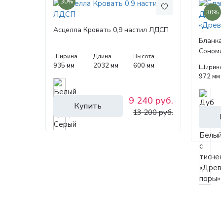
30%
30%
Асцелла Кровать 0,9 настил ЛДСП
Бланка
Сонома
Ширина
Длина
Высота
«Древ
935 мм
2032 мм
600 мм
Ширин
972 мм
9 240 руб.
Купить
13 200 руб.