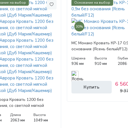
ание на выбор
Основание на выбор
30%
МС Монако Кровать КР-17 0,
основания (Ясень белый/F12)
Ширина
Высота
Глуби
936 мм
910 мм
2086
6 560
Купить
9 3
рора Кровать 1200 без
ния, со светлой мягкой
кой (Дуб Мария/Кашемир)
а
Длина
Высота
м
2063 мм
1049 мм