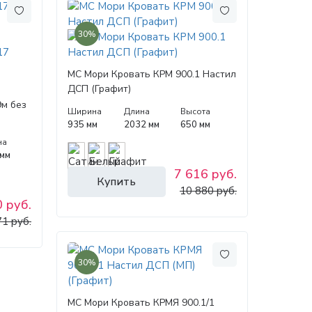
30%
МС Мори Кровать КРМ 900.1 Настил
ДСП (Графит)
9м без
Ширина
Длина
Высота
935 мм
2032 мм
650 мм
на
 мм
7 616 руб.
Купить
10 880 руб.
 руб.
71 руб.
30%
МС Мори Кровать КРМЯ 900.1/1