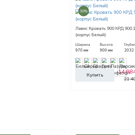
30%
Лавис Кровать 900 КРД 900.
(корпус Белый)
Ширина
Высота
Глуби
970 мм
900 мм
2032
14 984
Купить
21 4