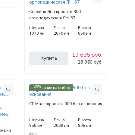
Спальня Яна кровать 900
ортопедическая ЯН-37
Ширина
Длина
Высота
1070 мм
2070 мм
860 мм
19 635 руб.
Купить
28 050 руб.
30%
Основание на выбор
СГ Мале кровать 900 без основания
Ширина
Длина
Высота
958 мм
2069 мм
905 мм
иками