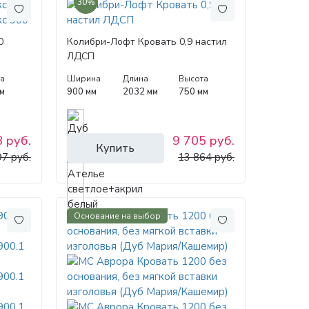
30%
0
Колибри-Лофт Кровать 0,9 настил
ЛДСП
а
Ширина
Длина
Высота
м
900 мм
2032 мм
750 мм
 руб.
9 705 руб.
Купить
97 руб.
13 864 руб.
Основание на выбор