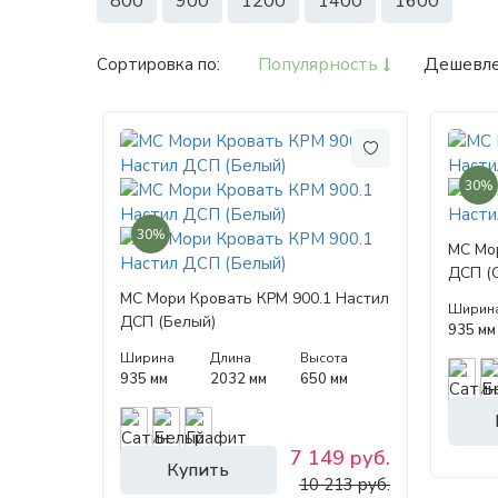
800
900
1200
1400
1600
Популярность
Дешевл
Сортировка по:
30%
30%
МС Мо
ДСП (
МС Мори Кровать КРМ 900.1 Настил
Ширин
ДСП (Белый)
935 мм
Ширина
Длина
Высота
935 мм
2032 мм
650 мм
7 149 руб.
Купить
10 213 руб.