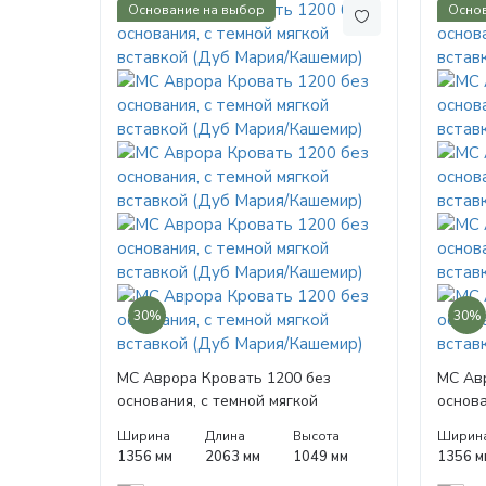
Основание на выбор
Основ
30%
30%
МС Аврора Кровать 1200 без
МС Ав
основания, с темной мягкой
основа
вставкой (Дуб Мария/Кашемир)
встав
Ширина
Длина
Высота
Ширин
1356 мм
2063 мм
1049 мм
1356 м