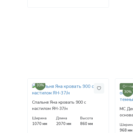
30%
Основ
30%
Спальня Яна кровать 900 с
настилом ЯН-37/н
МС Де
основа
Ширина
Длина
Высота
темны
1070 мм
2070 мм
860 мм
Ширин
968 мм