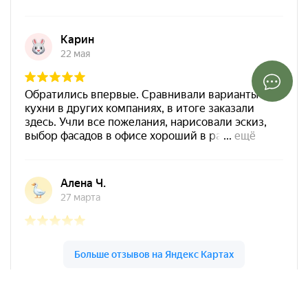
Арко Мебель на карте Ростова-на-Дону — Яндекс Карты