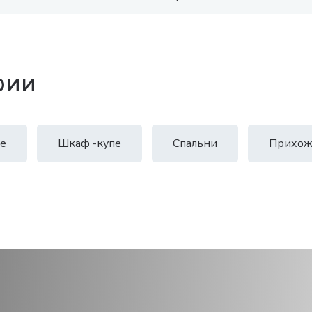
рии
е
Шкаф -купе
Спальни
Прихож