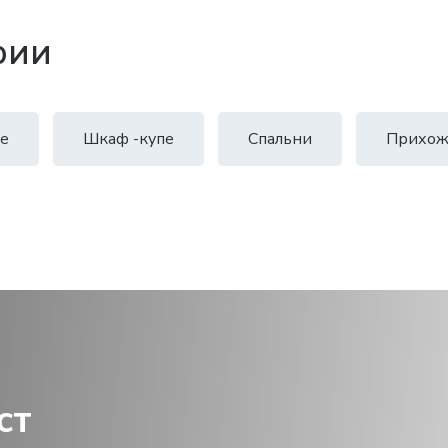
рии
е
Шкаф -купе
Спальни
Прихож
ст