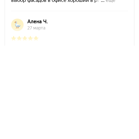
Арко Мебель на карте Ростова-на-Дону — Яндекс Карты
АркоМебель
Контакты
Наши работы
Доставка и оплата
Акции
Сборка
Политика
конфиденциальности