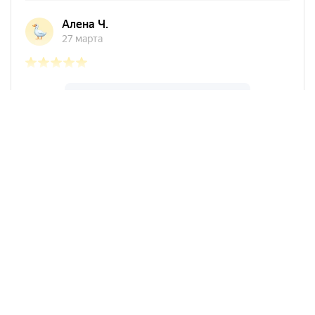
Арко Мебель на карте Ростова-на-Дону — Яндекс Карты
АркоМебель
Контакты
Наши работы
Доставка и оплата
Акции
Сборка
Политика
конфиденциальности
Гарантия