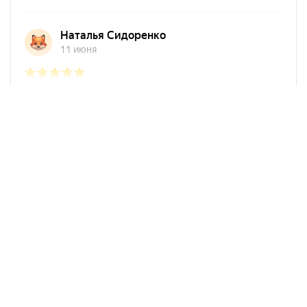
Арко Мебель на карте Ростова-на-Дону — Яндекс Карты
АркоМебель
Контакты
Наши работы
Доставка и оплата
Акции
Сборка
Политика
конфиденциальности
Гарантия