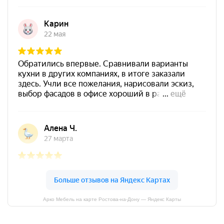
Арко Мебель на карте Ростова-на-Дону — Яндекс Карты