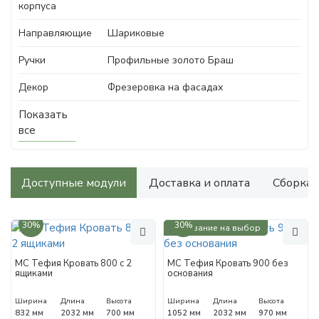
корпуса
Направляющие
Шариковые
Ручки
Профильные золото Браш
Декор
Фрезеровка на фасадах
Показать
все
Доступные модули
Доставка и оплата
Сборка
30%
30%
Основание на выбор
МС Тефия Кровать 800 с 2
МС Тефия Кровать 900 без
ящиками
основания
Ширина
Длина
Высота
Ширина
Длина
Высота
832 мм
2032 мм
700 мм
1052 мм
2032 мм
970 мм