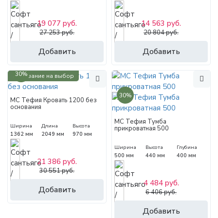
19 077 руб.
14 563 руб.
27 253 руб.
20 804 руб.
Добавить
Добавить
30%
Основание на выбор
30%
МС Тефия Кровать 1200 без
основания
МС Тефия Тумба
Ширина
Длина
Высота
прикроватная 500
1362 мм
2049 мм
970 мм
Ширина
Высота
Глубина
500 мм
440 мм
400 мм
21 386 руб.
30 551 руб.
4 484 руб.
Добавить
6 406 руб.
Добавить