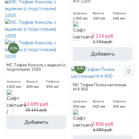
№3 1200
Ширина
Высота
Глубина
1200 мм
240 мм
166 мм
1 214 руб.
1 734 руб.
30%
Добавить
МС Тефия Консоль с ящиком (с
30%
подстольем) 1000
Ширина
Высота
Глубина
МС Тефия Полка настенная
1000 мм
830 мм
450 мм
№4 900
Ширина
Высота
Глубина
12 699 руб.
900 мм
400 мм
300 мм
18 141 руб.
Добавить
2 856 руб.
4 080 руб.