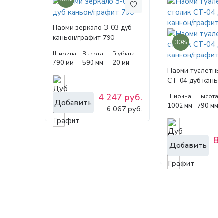
Наоми зеркало З-03 дуб
каньон/графит 790
30%
Ширина
Высота
Глубина
790 мм
590 мм
20 мм
Наоми туалетн
СТ-04 дуб кан
1002
4 247 руб.
Ширина
Высот
Добавить
1002 мм
790 м
6 067 руб.
8
Добавить