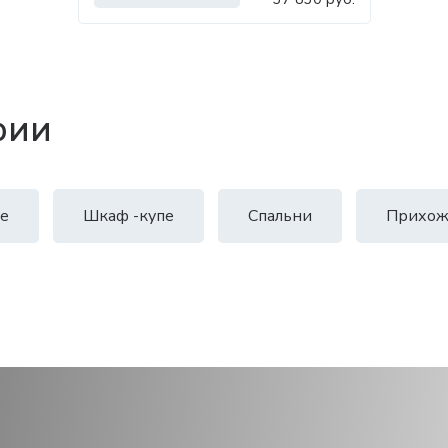
рии
е
Шкаф -купе
Спальни
Прихож