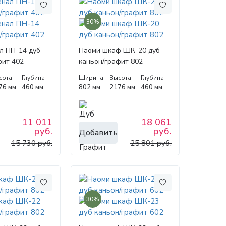
30%
л ПН-14 дуб
Наоми шкаф ШК-20 дуб
фит 402
каньон/графит 802
сота
Глубина
Ширина
Высота
Глубина
76 мм
460 мм
802 мм
2176 мм
460 мм
11 011
18 061
руб.
руб.
Добавить
15 730 руб.
25 801 руб.
30%