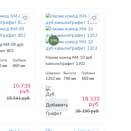
30%
д КМ-09 дуб
фит 802
Наоми комод КМ-10 дуб
сота
Глубина
каньон/графит 1202
0 мм
460 мм
Ширина
Высота
Глубина
1202 мм
790 мм
460 мм
10 739
руб.
15 341 руб.
18 333
руб.
Добавить
26 190 руб.