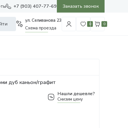
+7 (903) 407-77-69
Заказать звонок
оты
ул. Селиванова 23
йти
0
0
Схема проезда
ми дуб каньон/графит
Нашли дешевле?
Снизим цену