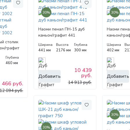
30%
30%
Наоми пенал ПН-15 дуб
Наоми пена
каньон/графит 441
каньон/гра
ый столик
Ширина
Высота
Глубина
Ширина
Вы
ьон/графит
441 мм
2176 мм
300 мм
402 мм
21
а
Глубина
м
460 мм
10 439
руб.
Добавить
Добавить
14 913 руб.
 466 руб.
12 094 руб.
30%
30%