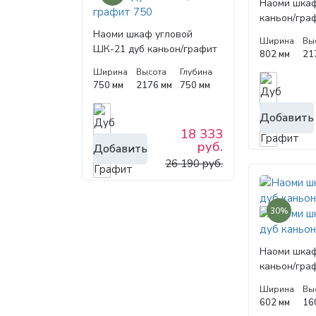
Наоми шка
каньон/гра
Наоми шкаф угловой
Ширина
Вы
ШК-21 дуб каньон/графит
802 мм
21
750
Ширина
Высота
Глубина
750 мм
2176 мм
750 мм
Добавить
18 333
руб.
Добавить
26 190 руб.
30%
Наоми шка
каньон/гра
Ширина
Вы
602 мм
16