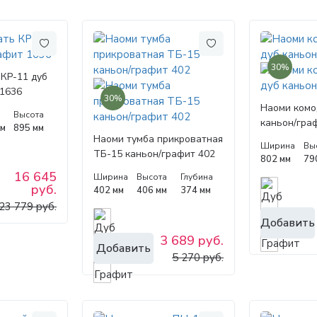
30%
 КР-11 дуб
 1636
30%
Наоми комо
Высота
каньон/гра
мм
895 мм
Наоми тумба прикроватная
Ширина
Вы
ТБ-15 каньон/графит 402
802 мм
79
16 645
Ширина
Высота
Глубина
руб.
402 мм
406 мм
374 мм
23 779 руб.
Добавить
3 689 руб.
Добавить
5 270 руб.