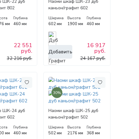
ф ШК-22 дуб
Наоми шкаф ШК-23 дуб
фит 802
каньон/графит 602
сота
Глубина
Ширина
Высота
Глубина
76 мм
460 мм
602 мм
1900 мм
460 мм
22 551
16 917
руб.
руб.
Добавить
32 216 руб.
24 167 руб.
30%
ф ШК-24 дуб
Наоми шкаф ШК-25 дуб
фит 602
каньон/графит 502
сота
Глубина
Ширина
Высота
Глубина
00 мм
460 мм
502 мм
2176 мм
368 мм