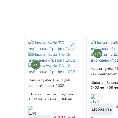
30%
30%
Наоми тумба Т
каньон/графит
Наоми тумба ТБ-18 дуб
Ширина
Высот
каньон/графит 1002
1402 мм
408 м
Ширина
Высота
Глубина
1002 мм
768 мм
368 мм
8
Добавить
9 881 руб.