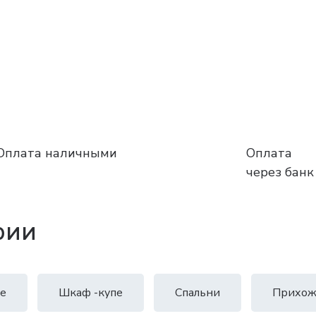
Оплата наличными
Оплата
через банк
рии
е
Шкаф -купе
Спальни
Прихож