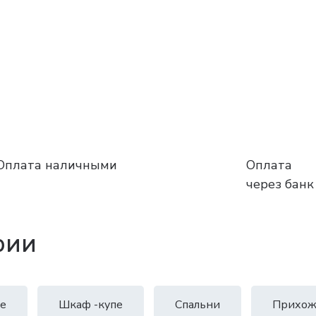
Оплата наличными
Оплата
через банк
рии
е
Шкаф -купе
Спальни
Прихож