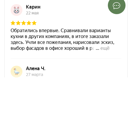
Арко Мебель на карте Ростова-на-Дону — Яндекс Карты