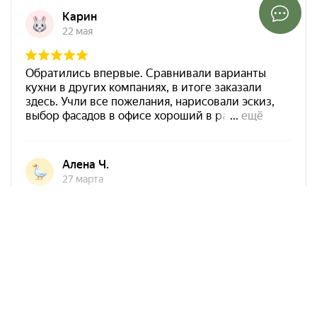
Арко Мебель на карте Ростова-на-Дону — Яндекс Карты