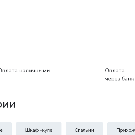
Оплата наличными
Оплата
через банк
рии
е
Шкаф -купе
Спальни
Прихож