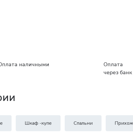
Оплата наличными
Оплата
через банк
рии
е
Шкаф -купе
Спальни
Прихож