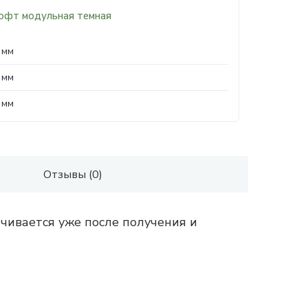
офт модульная темная
 мм
 мм
 мм
Отзывы (0)
чивается уже после получения и