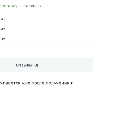
офт модульная темная
 мм
 мм
 мм
Отзывы (0)
чивается уже после получения и