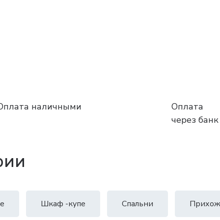
Оплата наличными
Оплата
через банк
рии
е
Шкаф -купе
Спальни
Прихож