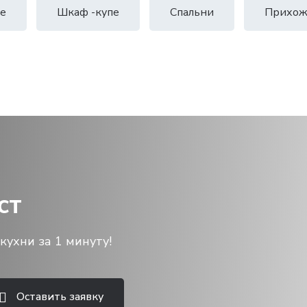
е
Шкаф -купе
Спальни
Прихож
ст
кухни за 1 минуту!
Оставить заявку