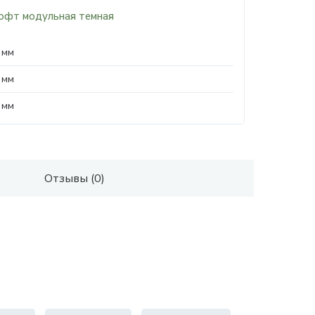
офт модульная темная
 мм
 мм
 мм
Отзывы (0)