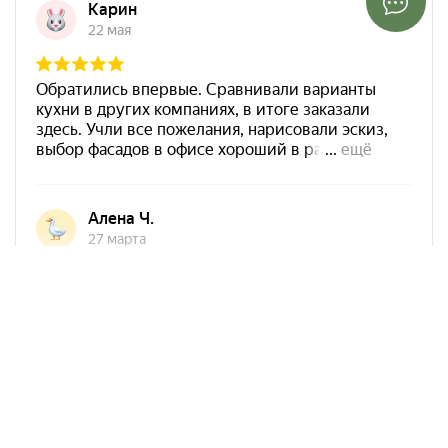
Арко Мебель на карте Ростова-на-Дону — Яндекс Карты