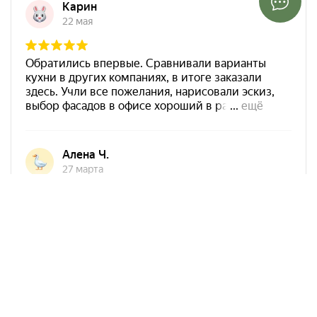
Арко Мебель на карте Ростова-на-Дону — Яндекс Карты