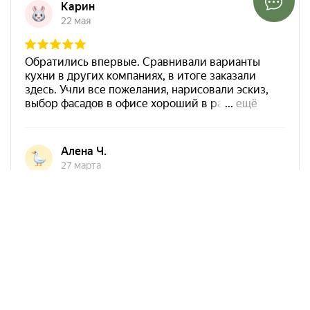
Арко Мебель на карте Ростова-на-Дону — Яндекс Карты