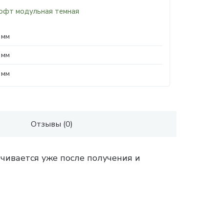
офт модульная темная
 мм
 мм
 мм
Отзывы (0)
чивается уже после получения и