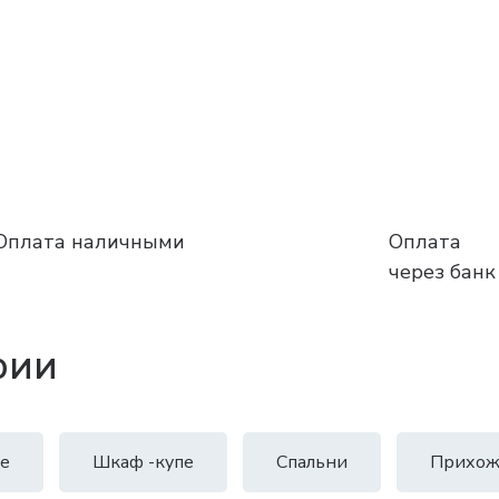
Оплата наличными
Оплата
через банк
рии
е
Шкаф -купе
Спальни
Прихож