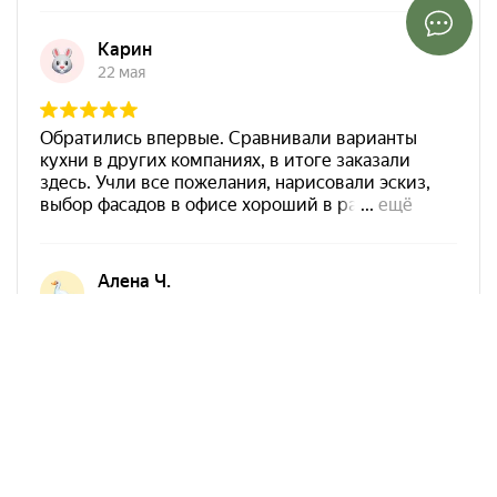
Арко Мебель на карте Ростова-на-Дону — Яндекс Карты