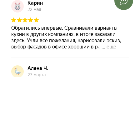
Арко Мебель на карте Ростова-на-Дону — Яндекс Карты