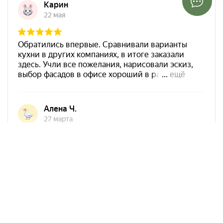
Арко Мебель на карте Ростова-на-Дону — Яндекс Карты