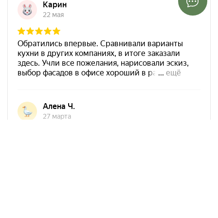
Арко Мебель на карте Ростова-на-Дону — Яндекс Карты