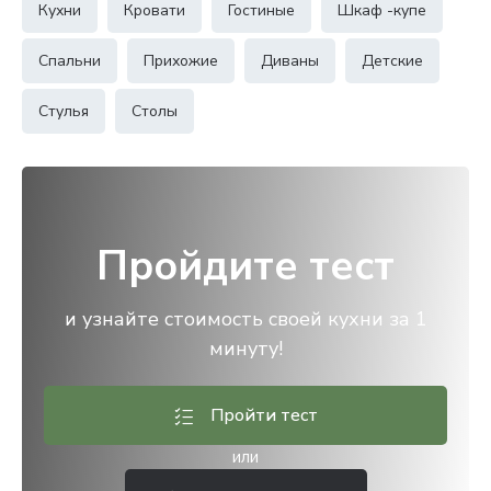
Кухни
Кровати
Гостиные
Шкаф -купе
Спальни
Прихожие
Диваны
Детские
Стулья
Столы
Пройдите тест
и узнайте стоимость своей кухни за 1
минуту!
Пройти тест
или