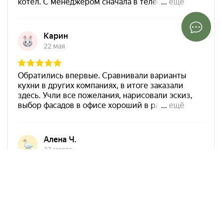
Арко Мебель на карте Ростова-на-Дону — Яндекс Карты